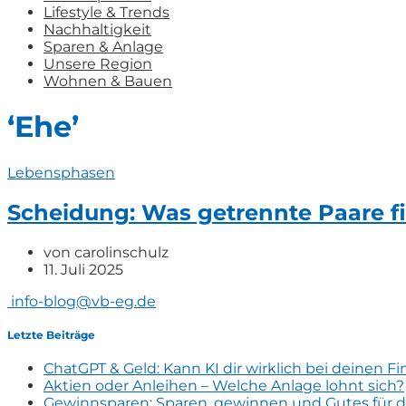
Lifestyle & Trends
Nachhaltigkeit
Sparen & Anlage
Unsere Region
Wohnen & Bauen
‘Ehe’
Lebensphasen
Scheidung: Was getrennte Paare f
von
carolinschulz
11. Juli 2025
info-blog@vb-eg.de
Letzte Beiträge
ChatGPT & Geld: Kann KI dir wirklich bei deinen F
Aktien oder Anleihen – Welche Anlage lohnt sich?
Gewinnsparen: Sparen, gewinnen und Gutes für d