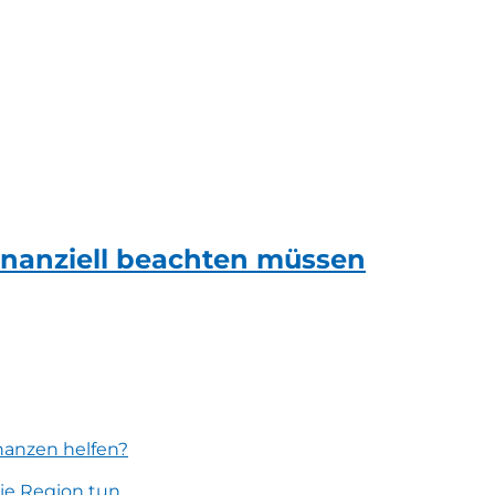
inanziell beachten müssen
inanzen helfen?
ie Region tun